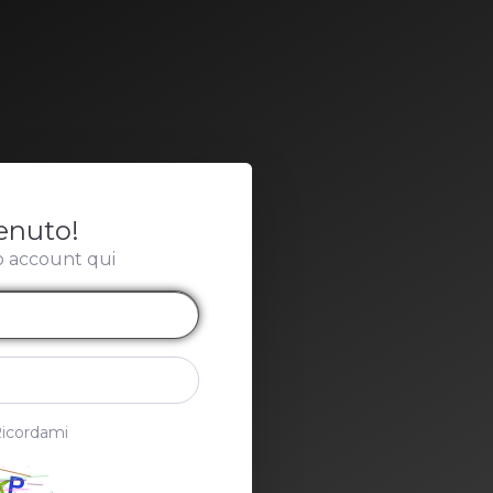
enuto!
o account qui
icordami