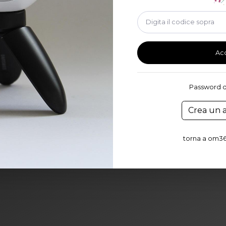
Ac
Password d
Crea un 
torna a om36