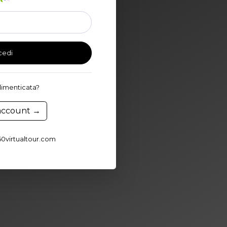
cedi
imenticata?
account →
0virtualtour.com