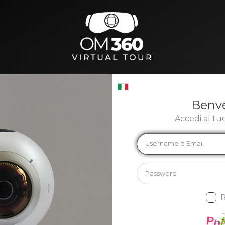
Benv
Accedi al tu
R