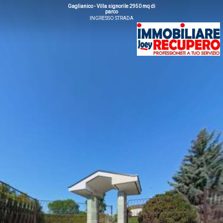
Gaglianico - Villa signorile 2950 mq di
parco
INGRESSO STRADA
Email
WhatsApp
Facebook
X
LinkedIn
Telegram
Messe